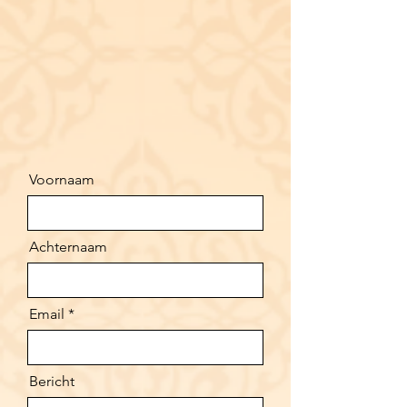
Voornaam
Achternaam
Email
Bericht